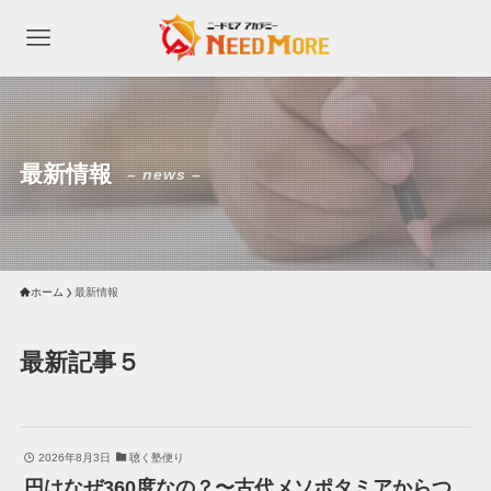
最新情報
– news –
ホーム
最新情報
最新記事５
2026年8月3日
聴く塾便り
円はなぜ360度なの？〜古代メソポタミアからつ