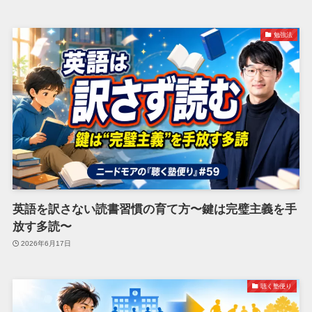
勉強法
英語を訳さない読書習慣の育て方〜鍵は完璧主義を手
放す多読〜
2026年6月17日
聴く塾便り