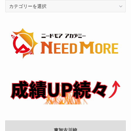
カ
テ
ゴ
リ
ー
東加古川校