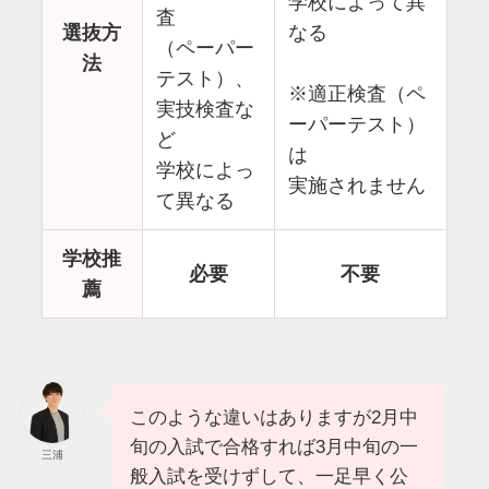
学校によって異
査
選抜方
なる
（ペーパー
法
テスト）、
※適正検査（ペ
実技検査な
ーパーテスト）
ど
は
学校によっ
実施されません
て異なる
学校推
必要
不要
薦
このような違いはありますが2月中
旬の入試で合格すれば3月中旬の一
三浦
般入試を受けずして、一足早く公