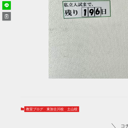
教室ブログ
東加古川校
土山校
コ