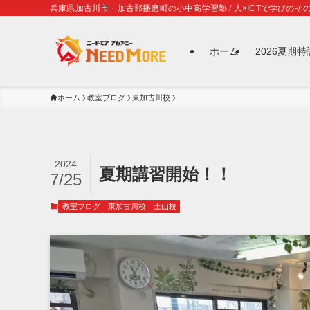
兵庫県加古川市・加古郡播磨町の小中高学習塾 / 人×ICTで学びのその
ホーム
2026夏期
ホーム
教室ブログ
東加古川校
2024
夏期講習開始！！
7/25
教室ブログ
東加古川校
土山校