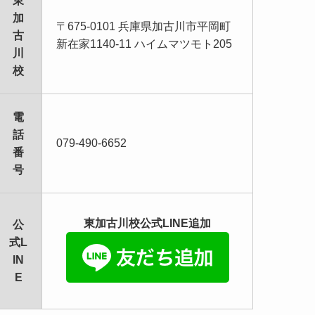
東
加
〒675-0101 兵庫県加古川市平岡町
古
新在家1140-11 ハイムマツモト205
川
校
電
話
079-490-6652
番
号
東加古川校公式LINE追加
公
式L
IN
E