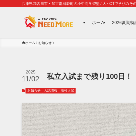
兵庫県加古川市・加古郡播磨町の小中高学習塾 / 人×ICTで学びのその
ホーム
2026夏期
ホーム
お知らせ
2025
私立入試まで残り100日！
11/02
お知らせ
入試情報
高校入試