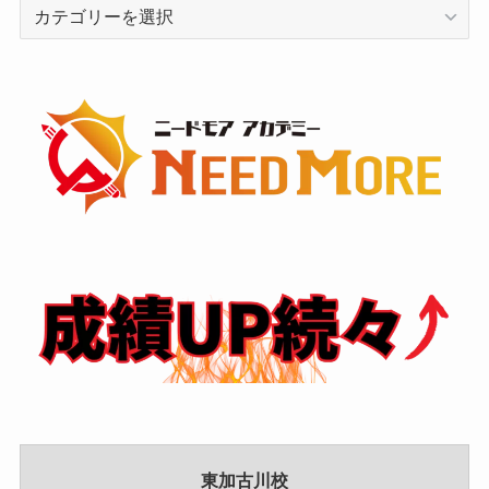
カ
テ
ゴ
リ
ー
東加古川校