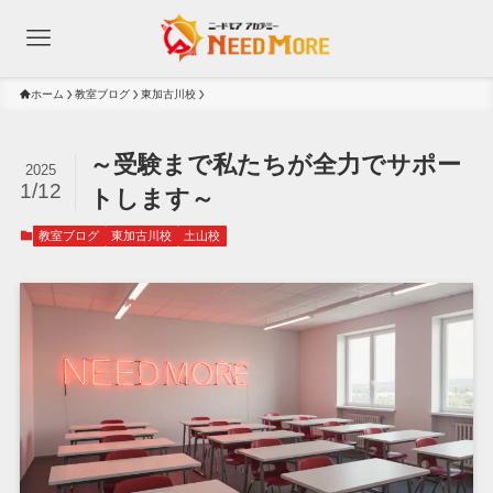
ホーム
教室ブログ
東加古川校
～受験まで私たちが全力でサポー
2025
1/12
トします～
教室ブログ
東加古川校
土山校