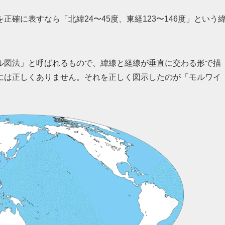
確に表すなら「北緯24〜45度、東経123〜146度」という
ル図法」と呼ばれるもので、緯線と経線が垂直に交わる形で描
には正しくありません。それを正しく図示したのが「モルワイ