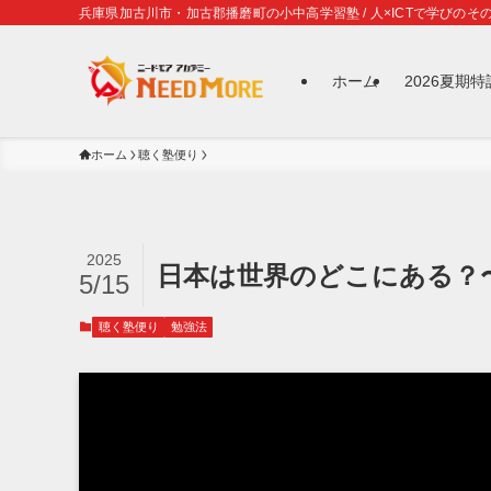
兵庫県加古川市・加古郡播磨町の小中高学習塾 / 人×ICTで学びのその
ホーム
2026夏期
ホーム
聴く塾便り
2025
日本は世界のどこにある？
5/15
聴く塾便り
勉強法