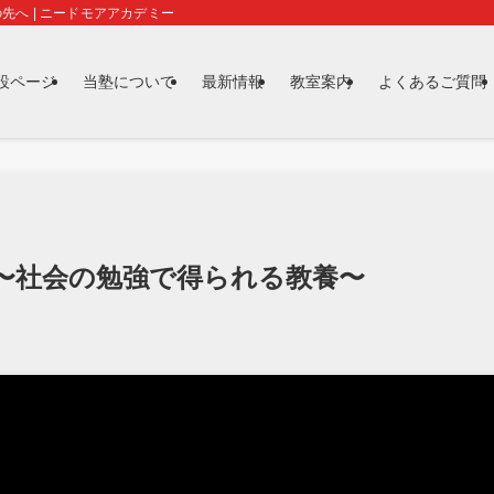
先へ | ニードモアアカデミー
特設ページ
当塾について
最新情報
教室案内
よくあるご質問
〜社会の勉強で得られる教養〜